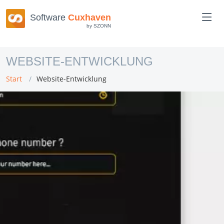
Software
Cuxhaven
by SZONN
WEBSITE-ENTWICKLUNG
Start
Website-Entwicklung