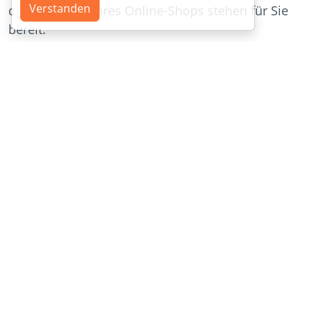
Verstanden
die Erstellung Ihres Online-Shops stehen für Sie
bereit.
Rechtssicher für den
deutschen Markt!
Mit allen technisch relevanten Funktionen für den
Betrieb eines rechtssicheren Online-Shops in
Deutschland.
Mit typisch deutschen Funktionalitäten, wie:
Einheits- und Grundpreise
Preishinweise für Streichpreise
Warenkorb-Kurzbeschreibungen
Rechtlich relevante Hinweisseiten (z.B. AGB,