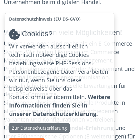
Unternehmen beim digitalen Handel.
Datenschutzhinweis (EU DS-GVO)
Wir geben Ihnen viele Möglichkeiten!
Cookies?
Unsere Lösungen sind mehr als ein E-Commerce-
Wir verwenden ausschließlich
System. Wir bieten Lösungen im Commerce
technisch notwendige Cookies
Management, Web Content Management,
beziehungsweise PHP-Sessions.
Produktdatenverwaltung, Order Management und
Personenbezogene Daten verarbeiten
personalisierter Kundenkommunikation.
wir nur, wenn Sie uns diese
Zusätzlich bieten wir spezielle Erwartungen für
beispielsweise über das
den B2B-Commerce.
Kontaktformular übermitteln.
Weitere
Sie können physische und digitale Produkte in
Informationen finden Sie in
allen Formen und Farben, in verschiedenen
unserer Datenschutzerklärung.
Varianten und Konfigurationen vertreiben.
Über
20 Jahre Online-Handel-Erfahrung
und
Zur Datenschutzerklärung
über 300 technische Optionen (Erweiterungen) für