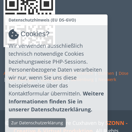
Datenschutzhinweis (EU DS-GVO)
Cookies?
Wir verwenden ausschließlich
technisch notwendige Cookies
beziehungsweise PHP-Sessions.
Personenbezogene Daten verarbeiten
Altenbruch
|
Altenwalde
|
Berensch-Arensch
|
Duhnen
|
Döse
wir nur, wenn Sie uns diese
|
Holte-Spangen
|
Lüdingworth
|
Sahlenburg
|
Neuwerk
beispielsweise über das
Kontaktformular übermitteln.
Weitere
Informationen finden Sie in
unserer Datenschutzerklärung.
© Copyright 2026 Software Cuxhaven by
SZONN -
Zur Datenschutzerklärung
Creative & Virtual Produktion
. All Rights